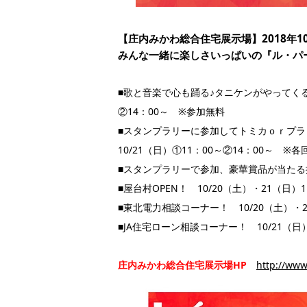
【庄内みかわ総合住宅展示場】2018年10
みんな一緒に楽しさいっぱいの『ル・パ
■歌と音楽で心も踊る♪タニケンがやってくる
②14：00～ ※参加無料
■スタンプラリーに参加してトミカｏｒプ
10/21（日）①11：00～②14：00～ ※各
■スタンプラリーで参加、豪華賞品が当たる抽選
■屋台村OPEN！ 10/20（土）・21（日）1
■東北電力相談コーナー！ 10/20（土）・21
■JA住宅ローン相談コーナー！ 10/21（日）
庄内みかわ総合住宅展示場HP
http://www