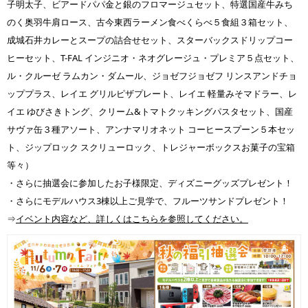
子明太子、ビアードパパ金と銀のフロマージュセット、特選国産牛みち
のく奥羽牛肩ロース、古今東西ラーメン食べくらべ５食組３箱セット、
成城石井カレーとスープの詰合せセット、スターバックスドリップコー
ヒーセット、T-FAL インジニオ・ネオグレージュ・プレミア５点セット、
ル・クルーゼ ラムカン・ダムール、ジョゼフジョゼフ リンスアンドチョ
ッププラス、レイエ グリルピザプレート、レイエ 軽量みそマドラー、レ
イエ ゆびさきトング、クリーム&トマトクッキングパスタセット、国産
サヴァ缶３種アソート、アンナマリオネット コーヒースプーン５本セッ
ト、ジップロック スクリューロック、トレジャーボックスお菓子の宝箱
等々）
・さらに抽選会に参加したお子様限定、ディズニーグッズプレゼント！
・さらにモデルハウス3棟以上ご見学で、フルーツサンドプレゼント！
⇒
イベント内容など、詳しくはこちらを参照してください。