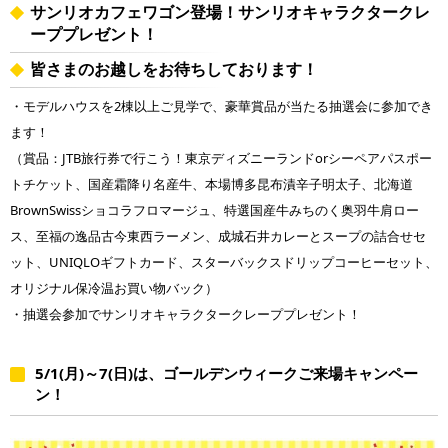
サンリオカフェワゴン登場！サンリオキャラクタークレ
ーププレゼント！
皆さまのお越しをお待ちしております！
・モデルハウスを2棟以上ご見学で、豪華賞品が当たる抽選会に参加でき
ます！
（賞品：JTB旅行券で行こう！東京ディズニーランドorシーペアパスポー
トチケット、国産霜降り名産牛、本場博多昆布漬辛子明太子、北海道
BrownSwissショコラフロマージュ、特選国産牛みちのく奥羽牛肩ロー
ス、至福の逸品古今東西ラーメン、成城石井カレーとスープの詰合せセ
ット、UNIQLOギフトカード、スターバックスドリップコーヒーセット、
オリジナル保冷温お買い物バック）
・抽選会参加でサンリオキャラクタークレーププレゼント！
5/1(月)～7(日)は、ゴールデンウィークご来場キャンペー
ン！