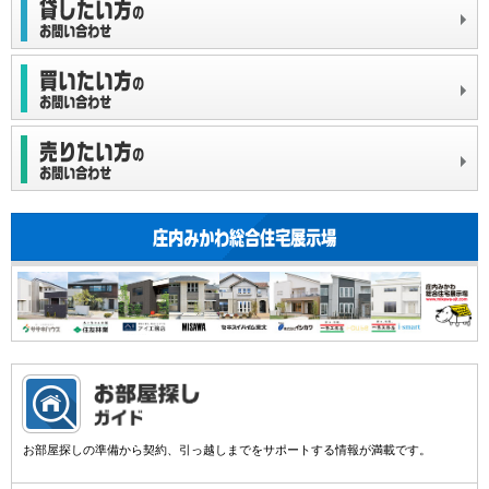
お部屋探しの準備から契約、引っ越しまでをサポートする情報が満載です。