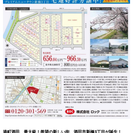
港町酒田、最大級！羨望の新しい街、酒田市新橋3丁目が誕生！