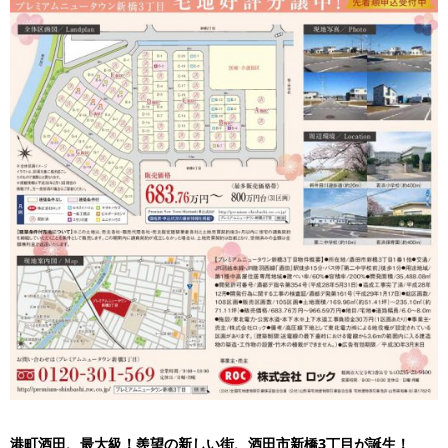
港町酒田、最大級！羨望の新しい街、酒田市新橋3丁目が誕生！