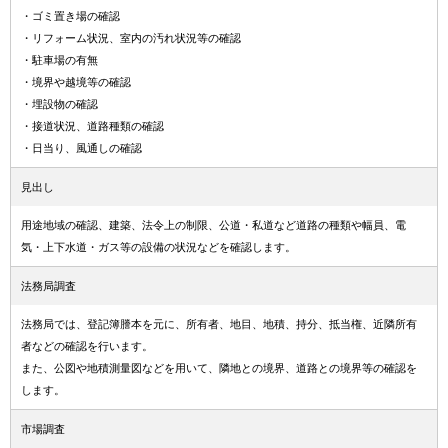
・ゴミ置き場の確認
・リフォーム状況、室内の汚れ状況等の確認
・駐車場の有無
・境界や越境等の確認
・埋設物の確認
・接道状況、道路種類の確認
・日当り、風通しの確認
見出し
用途地域の確認、建築、法令上の制限、公道・私道など道路の種類や幅員、電
気・上下水道・ガス等の設備の状況などを確認します。
法務局調査
法務局では、登記簿謄本を元に、所有者、地目、地積、持分、抵当権、近隣所有
者などの確認を行います。
また、公図や地積測量図などを用いて、隣地との境界、道路との境界等の確認を
します。
市場調査