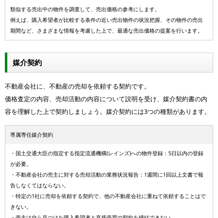
類似する売出中の物件を調査して、売出価格の参考にします。
例えば、購入希望者が比較する条件の近い売出物件の状況把握、その物件の売出
期間など、さまざまな情報を考慮した上で、最適な売出価格の提案を行います。
媒介契約
不動産会社に、不動産の売却を依頼する契約です。
価格査定の内容、売却活動の内容について説明を受け、媒介契約書の内
容を理解した上で契約しましょう。媒介契約には3つの種類があります。
専属専任媒介契約
・国土交通大臣の指定する指定流通機構(レインズ)への物件登録：5日以内の登録
が必要。
・不動産会社の売主に対する売却活動の業務状況報告：1週間に1回以上文書で報
告しなくてはならない。
・特定の1社に売却を依頼する契約で、他の不動産会社に重ねて依頼することはで
きない。
・売主は自ら見つけた購入希望者と直接売買の契約を締結できない。