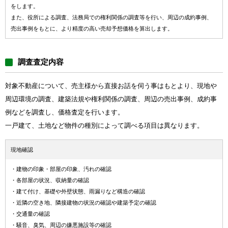
をします。
また、役所による調査、法務局での権利関係の調査等を行い、周辺の成約事例、
売出事例をもとに、より精度の高い売却予想価格を算出します。
調査査定内容
対象不動産について、売主様から直接お話を伺う事はもとより、現地や
周辺環境の調査、建築法規や権利関係の調査、周辺の売出事例、成約事
例などを調査し、価格査定を行います。
一戸建て、土地など物件の種別によって調べる項目は異なります。
現地確認
・建物の印象・部屋の印象、汚れの確認
・各部屋の状況、収納量の確認
・建て付け、基礎や外壁状態、雨漏りなど構造の確認
・近隣の空き地、隣接建物の状況の確認や建築予定の確認
・交通量の確認
・騒音、臭気、周辺の嫌悪施設等の確認